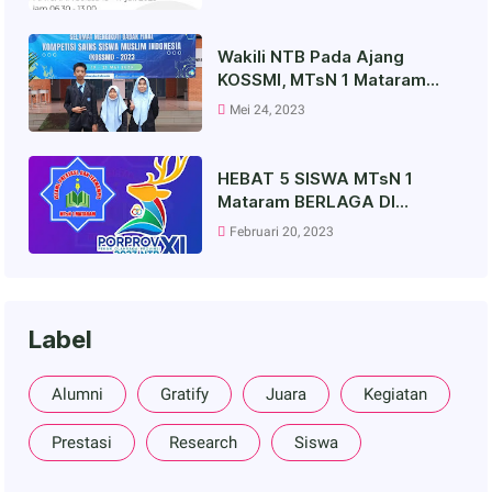
Wakili NTB Pada Ajang
KOSSMI, MTsN 1 Mataram
Raih Medali Broonze
Mei 24, 2023
HEBAT 5 SISWA MTsN 1
Mataram BERLAGA DI
PORPROV NTB
Februari 20, 2023
Label
Alumni
Gratify
Juara
Kegiatan
Prestasi
Research
Siswa